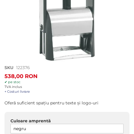
Treci
SKU
122376
la
538,00 RON
începutul
✔ pe stoc
galeriei
TVA inclus
de
+ Costuri livrare
imagini
Oferă suficient spaţiu pentru texte şi logo-uri
Culoare amprentă