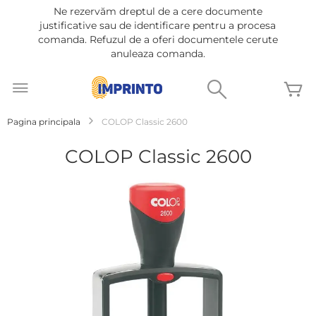
Ne rezervăm dreptul de a cere documente
justificative sau de identificare pentru a procesa
comanda. Refuzul de a oferi documentele cerute
anuleaza comanda.
Mergeti
la
Cautare
C
Continut
Pagina principala
COLOP Classic 2600
COLOP Classic 2600
Treci
la
sfârșitul
galeriei
de
imagini