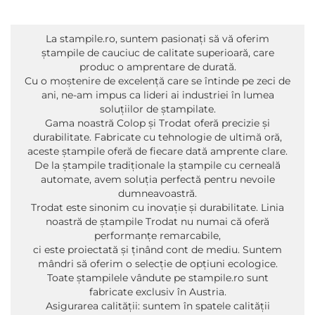
La stampile.ro, suntem pasionați să vă oferim
ștampile de cauciuc de calitate superioară, care
produc o amprentare de durată.
Cu o moștenire de excelență care se întinde pe zeci de
ani, ne-am impus ca lideri ai industriei în lumea
soluțiilor de ștampilate.
Gama noastră Colop și Trodat oferă precizie și
durabilitate. Fabricate cu tehnologie de ultimă oră,
aceste ștampile oferă de fiecare dată amprente clare.
De la ștampile tradiționale la ștampile cu cerneală
automate, avem soluția perfectă pentru nevoile
dumneavoastră.
Trodat este sinonim cu inovație și durabilitate. Linia
noastră de ștampile Trodat nu numai că oferă
performanțe remarcabile,
ci este proiectată și ținând cont de mediu. Suntem
mândri să oferim o selecție de opțiuni ecologice.
Toate ștampilele vândute pe stampile.ro sunt
fabricate exclusiv în Austria.
Asigurarea calității: suntem în spatele calității