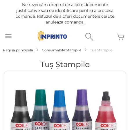
Ne rezervăm dreptul de a cere documente
justificative sau de identificare pentru a procesa
comanda. Refuzul de a oferi documentele cerute
anuleaza comanda.
Mergeti
la
Cautare
C
Continut
Pagina principala
Consumabile Ştampile
Tuș Ştampile
Tuș Ştampile