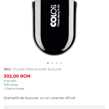
Treci
SKU
Pocket-R40-avocati-buzunar
la
302,00 RON
începutul
✔ pe stoc
galeriei
TVA inclus
de
+ Costuri livrare
imagini
Ștampilă de buzunar cu un caracter oficial