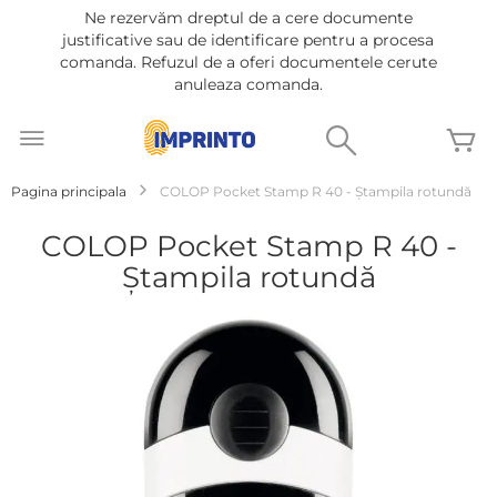
Ne rezervăm dreptul de a cere documente
justificative sau de identificare pentru a procesa
comanda. Refuzul de a oferi documentele cerute
anuleaza comanda.
Mergeti
la
Cautare
C
Continut
Pagina principala
COLOP Pocket Stamp R 40 - Ştampila rotundă
COLOP Pocket Stamp R 40 -
Ştampila rotundă
Treci
la
sfârșitul
galeriei
de
imagini