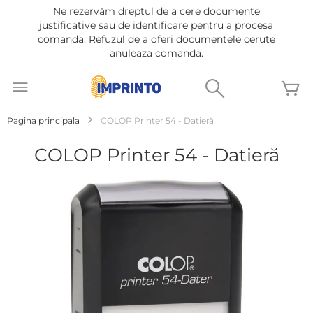
Ne rezervăm dreptul de a cere documente
justificative sau de identificare pentru a procesa
comanda. Refuzul de a oferi documentele cerute
anuleaza comanda.
Mergeti
la
Cautare
C
Continut
Pagina principala
COLOP Printer 54 - Datieră
COLOP Printer 54 - Datieră
Treci
la
sfârșitul
galeriei
de
imagini