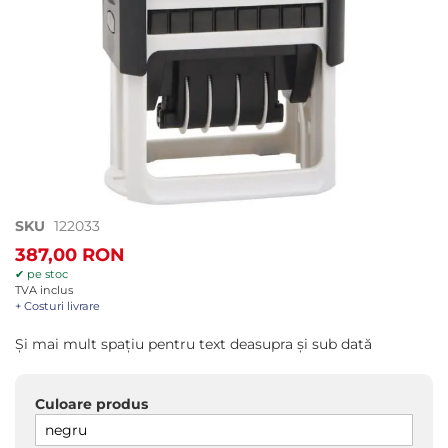
Treci
SKU
122033
la
387,00 RON
începutul
✔ pe stoc
galeriei
TVA inclus
de
+ Costuri livrare
imagini
Şi mai mult spaţiu pentru text deasupra şi sub dată
Culoare produs