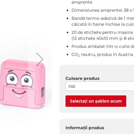
amprente
Dimensiunea amprentei 38 x 1
Bandă termo-adezivă de 1 metr
călcată în haine închise la cul
20 de etichete pentru mașina 
(12 etichete 40x10 mm și 8 e
Produs ambalat într-o cutie d
CO
neutru, produs în Austria
2
Culoare produs
Selectați un șablon acum
Informații produs