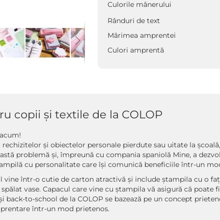
Culorile mânerului
Rânduri de text
Mărimea amprentei
Culori amprentă
u copii și textile de la COLOP
ă acum!
rechizitelor și obiectelor personale pierdute sau uitate la școal
stă problemă și, împreună cu compania spaniolă Mine, a dezvolta
ștampilă cu personalitate care își comunică beneficiile într-un m
ul vine într-o cutie de carton atractivă și include ștampila cu o 
 spălat vase. Capacul care vine cu ștampila vă asigură că poate 
 și back-to-school de la COLOP se bazează pe un concept prieten
 amprentare într-un mod prietenos.