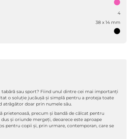
4
38 x 14 mm
ă, tabără sau sport? Fiind unul dintre cei mai importanți
t o soluție jucăușă și simplă pentru a proteja toate
od atrăgător doar prin numele său.
față prietenoasă, precum și bandă de călcat pentru
fi dus și oriunde mergeți, deoarece este aproape
os pentru copii și, prin urmare, contemporan, care se