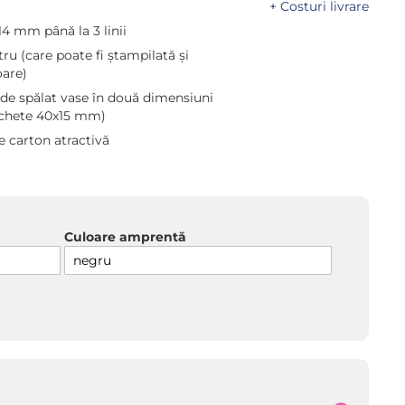
+ Costuri livrare
4 mm până la 3 linii
u (care poate fi ștampilată și
oare)
de spălat vase în două dimensiuni
tichete 40x15 mm)
e carton atractivă
Culoare amprentă