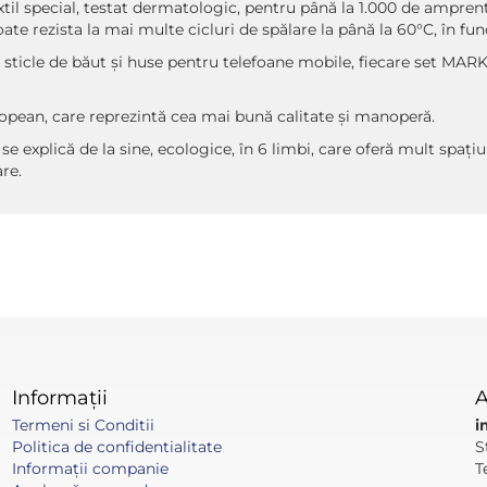
xtil special, testat dermatologic, pentru până la 1.000 de amprente
ate rezista la mai multe cicluri de spălare la până la 60°C, în fu
, sticle de băut și huse pentru telefoane mobile, fiecare set MAR
opean, care reprezintă cea mai bună calitate și manoperă.
e explică de la sine, ecologice, în 6 limbi, care oferă mult spa
are.
Informații
A
Termeni si Conditii
i
Politica de confidentialitate
S
Informaţii companie
T