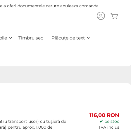
 de a oferi documentele cerute anuleaza comanda.
Cosu
are
ile
Timbru sec
Plăcuțe de text
116,00 RON
ntru transport ușor) cu tușieră de
✔ pe stoc
gră) pentru aprox. 1.000 de
TVA inclus