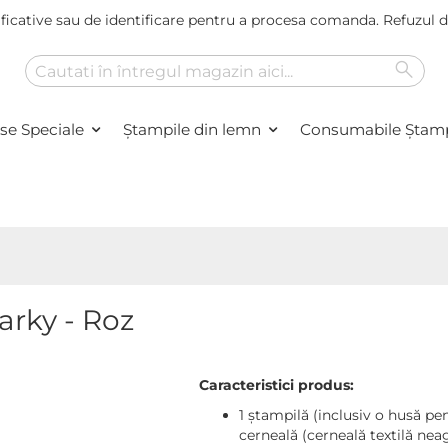
ficative sau de identificare pentru a procesa comanda. Refuzul
Caut
Cautare
se Speciale
Ștampile din lemn
Consumabile Ştamp
arky - Roz
Caracteristici produs:
1 ștampilă (inclusiv o husă pe
cerneală (cerneală textilă nea