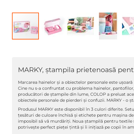
Treci
la
începutul
galeriei
de
MARKY, ștampila prietenoasă pentr
imagini
Marcarea hainelor și a obiectelor personale este ușoar
Cine nu s-a confruntat cu problema hainelor, pantofilor, 
producători de ștampile din lume, COLOP a preluat acea
obiectele personale de pierderi și confuzii. MARKY - o 
Produsul MARKY este disponibil în 3 culori diferite. Set
țesături de culoare închisă și etichete pentru mașina de
imposibil să vă murdăriți. Noua ștampilă pentru textile
potrivește perfect pieței țintă și îi inițiază pe copii în