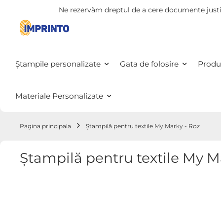
Ne rezervăm dreptul de a cere documente justi
Mergeti
la
Continut
Ștampile personalizate
Gata de folosire
Produ
Materiale Personalizate
Pagina principala
Ștampilă pentru textile My Marky - Roz
Ștampilă pentru textile My M
Treci
la
sfârșitul
galeriei
de