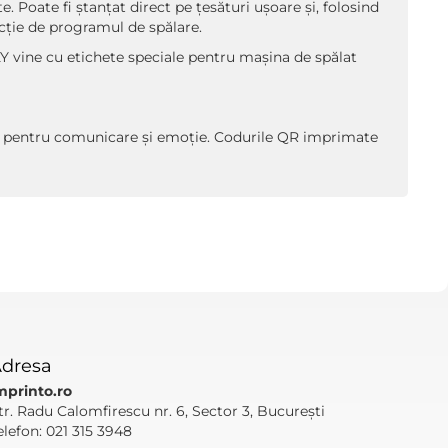
. Poate fi ștanțat direct pe țesături ușoare și, folosind
ncție de programul de spălare.
KY vine cu etichete speciale pentru mașina de spălat
țiu pentru comunicare și emoție. Codurile QR imprimate
dresa
mprinto.ro
tr. Radu Calomfirescu nr. 6, Sector 3, București
elefon: 021 315 3948