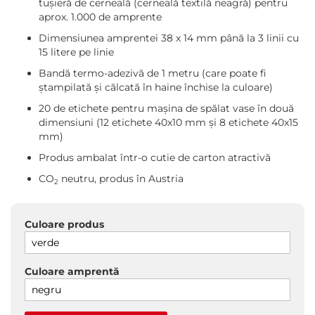
tușieră de cerneală (cerneală textilă neagră) pentru
aprox. 1.000 de amprente
Dimensiunea amprentei 38 x 14 mm până la 3 linii cu
15 litere pe linie
Bandă termo-adezivă de 1 metru (care poate fi
ștampilată și călcată în haine închise la culoare)
20 de etichete pentru mașina de spălat vase în două
dimensiuni (12 etichete 40x10 mm și 8 etichete 40x15
mm)
Produs ambalat într-o cutie de carton atractivă
CO
neutru, produs în Austria
2
Culoare produs
Culoare amprentă