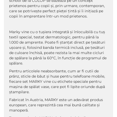
school de la COLOP se bazează pe un concept
prietenos pentru copii și, prin urmare, contemporan,
care se potrivește perfect pieței țintă și îi inițiază pe
copii în amprentare într-un mod prietenos.
Marky vine cu o tușiera integrată și înlocuibilă cu tuș
textil special, testat dermatologic, pentru până la
1.000 de amprente. Poate fi ștanțat direct pe țesături
ușoare și, folosind banda termică inclusă, pe țesături
de culoare închisă, poate rezista la mai multe cicluri
de spălare la până la 60°C, în funcție de programul de
spălare.
Pentru articolele neabsorbante, cum ar fi cutii de
prânz, sticle de băut și huse pentru telefoane mobile,
fiecare set MARKY vine cu etichete speciale pentru
mașina de spălat vase, care pot fi lipite oriunde după
ștampilare.
Fabricat în Austria, MARKY este un adevărat produs
european, care reprezintă cea mai bună calitate și
manoperă.