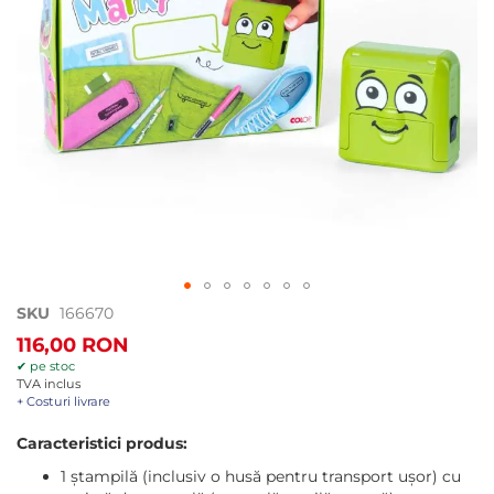
Treci
SKU
166670
la
116,00 RON
începutul
✔ pe stoc
galeriei
TVA inclus
de
+ Costuri livrare
imagini
Caracteristici produs:
1 ștampilă (inclusiv o husă pentru transport ușor) cu