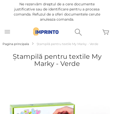
Ne rezervăm dreptul de a cere documente
justificative sau de identificare pentru a procesa
comanda. Refuzul de a oferi documentele cerute
anuleaza comanda.
Mergeti
la
Cautare
C
Continut
Pagina principala
Ștampilă pentru textile My Marky - Verde
Ștampilă pentru textile My
Marky - Verde
Treci
la
sfârșitul
galeriei
de
imagini