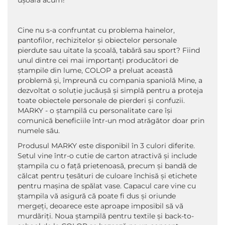
ușoară acum!
Cine nu s-a confruntat cu problema hainelor,
pantofilor, rechizitelor și obiectelor personale
pierdute sau uitate la școală, tabără sau sport? Fiind
unul dintre cei mai importanți producători de
ștampile din lume, COLOP a preluat această
problemă și, împreună cu compania spaniolă Mine, a
dezvoltat o soluție jucăușă și simplă pentru a proteja
toate obiectele personale de pierderi și confuzii.
MARKY - o ștampilă cu personalitate care își
comunică beneficiile într-un mod atrăgător doar prin
numele său.
Produsul MARKY este disponibil în 3 culori diferite.
Setul vine într-o cutie de carton atractivă și include
ștampila cu o față prietenoasă, precum și bandă de
călcat pentru țesături de culoare închisă și etichete
pentru mașina de spălat vase. Capacul care vine cu
ștampila vă asigură că poate fi dus și oriunde
mergeți, deoarece este aproape imposibil să vă
murdăriți. Noua ștampilă pentru textile și back-to-