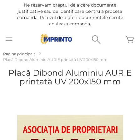
Ne rezervăm dreptul de a cere documente
justificative sau de identificare pentru a procesa
comanda. Refuzul de a oferi documentele cerute
anuleaza comanda.
Mergeti
la
Cautare
C
Continut
Pagina principala
Placă Dibond Aluminiu AURIE printată UV 200x150 mm
Placă Dibond Aluminiu AURIE
printată UV 200x150 mm
Treci
la
sfârșitul
galeriei
de
imagini