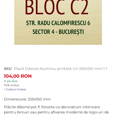
Treci
SKU
Placă Dibond Aluminiu printată UV 200x150 mm-1-1
la
104,00 RON
începutul
✔ pe stoc
galeriei
TVA inclus
de
+ Costuri livrare
imagini
Dimensiune: 200x150 mm
Plăcile dibond pot fi folosite ca decorațiuni interioare
pentru birouri sau pentru afisarea modernă de logo-uri de