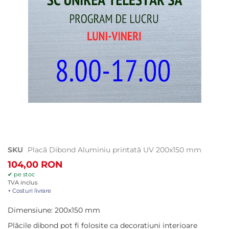
Treci
SKU
Placă Dibond Aluminiu printată UV 200x150 mm
la
104,00 RON
începutul
✔ pe stoc
galeriei
TVA inclus
de
+ Costuri livrare
imagini
Dimensiune: 200x150 mm
Plăcile dibond pot fi folosite ca decorațiuni interioare