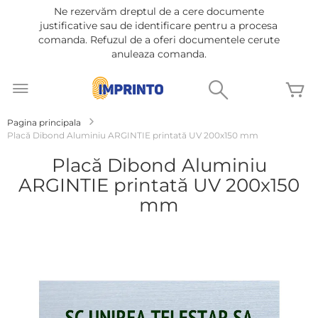
Ne rezervăm dreptul de a cere documente
justificative sau de identificare pentru a procesa
comanda. Refuzul de a oferi documentele cerute
anuleaza comanda.
Mergeti
la
Cautare
C
Continut
Pagina principala
Placă Dibond Aluminiu ARGINTIE printată UV 200x150 mm
Placă Dibond Aluminiu
ARGINTIE printată UV 200x150
mm
Treci
la
sfârșitul
galeriei
de
imagini