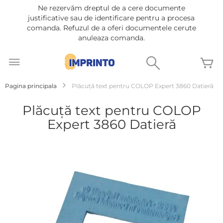
Ne rezervăm dreptul de a cere documente
justificative sau de identificare pentru a procesa
comanda. Refuzul de a oferi documentele cerute
anuleaza comanda.
Mergeti
la
Cautare
C
Continut
Pagina principala
Plăcuță text pentru COLOP Expert 3860 Datieră
Plăcuță text pentru COLOP
Expert 3860 Datieră
Treci
la
sfârșitul
galeriei
de
imagini