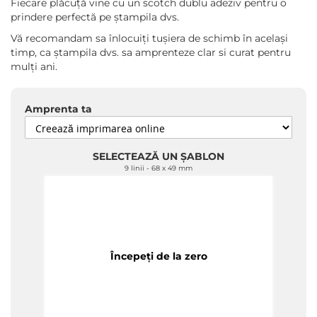
Fiecare plăcuță vine cu un scotch dublu adeziv pentru o
prindere perfectă pe ștampila dvs.
Vă recomandam sa înlocuiți tușiera de schimb în același
timp, ca ștampila dvs. sa amprenteze clar si curat pentru
mulți ani.
Amprenta ta
SELECTEAZĂ UN ȘABLON
9 linii
68 x 49 mm
Începeți de la zero