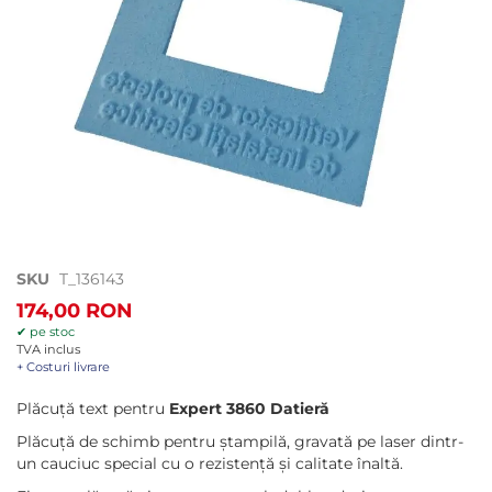
Treci
SKU
T_136143
la
174,00 RON
începutul
✔ pe stoc
galeriei
TVA inclus
de
+ Costuri livrare
imagini
Plăcuță text pentru
Expert 3860 Datieră
Plăcuță de schimb pentru ștampilă, gravată pe laser dintr-
un cauciuc special cu o rezistență și calitate înaltă.