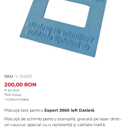
Treci
SKU
t_134031
la
200,00 RON
începutul
✔ pe stoc
galeriei
TVA inclus
de
+ Costuri livrare
imagini
Plăcuță text pentru
Expert 3960 left Datieră
Plăcuță de schimb pentru ștampilă, gravată pe laser dintr-
un cauciuc special cu o rezistență și calitate înaltă.