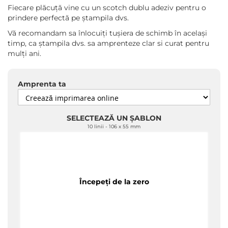
Fiecare plăcuță vine cu un scotch dublu adeziv pentru o
prindere perfectă pe ștampila dvs.
Vă recomandam sa înlocuiți tușiera de schimb în același
timp, ca ștampila dvs. sa amprenteze clar si curat pentru
mulți ani.
Amprenta ta
SELECTEAZĂ UN ȘABLON
10 linii
106 x 55 mm
Începeți de la zero