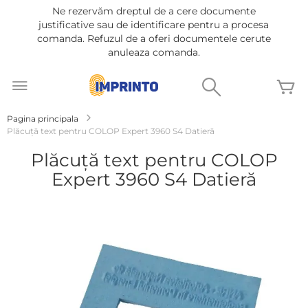
Ne rezervăm dreptul de a cere documente
justificative sau de identificare pentru a procesa
comanda. Refuzul de a oferi documentele cerute
anuleaza comanda.
Mergeti
la
Cautare
C
Continut
Pagina principala
Plăcuță text pentru COLOP Expert 3960 S4 Datieră
Plăcuță text pentru COLOP
Expert 3960 S4 Datieră
Treci
la
sfârșitul
galeriei
de
imagini