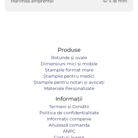
Mărimea amprentei
47 x 18 mm
Produse
Rotunde și ovale
Dimensiuni mici și mobile
Ștampile format mare
Ștampile pentru medici
Ștampile pentru notari și avocați
Materiale Personalizate
Informații
Termeni si Conditii
Politica de confidentialitate
Informaţii companie
Anulează comanda
ANPC
Costuri livrare