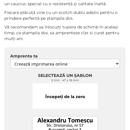
un cauciuc special cu o rezistență și calitate înaltă.
Fiecare plăcuță vine cu un scotch dublu adeziv pentru o
prindere perfectă pe ștampila dvs.
Vă recomandam sa înlocuiți tușiera de schimb în același
timp, ca ștampila dvs. sa amprenteze clar si curat pentru
mulți ani.
Amprenta ta
SELECTEAZĂ UN ȘABLON
5 linii
47 x 18 mm
Începeți de la zero