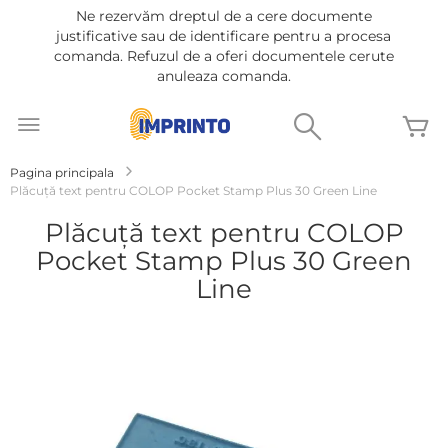
Ne rezervăm dreptul de a cere documente
justificative sau de identificare pentru a procesa
comanda. Refuzul de a oferi documentele cerute
anuleaza comanda.
Mergeti
la
Cautare
C
Continut
Pagina principala
Plăcuță text pentru COLOP Pocket Stamp Plus 30 Green Line
Plăcuță text pentru COLOP
Pocket Stamp Plus 30 Green
Line
Treci
la
sfârșitul
galeriei
de
imagini