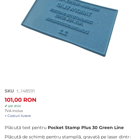
Treci
SKU
t_148591
la
101,00 RON
începutul
✔ pe stoc
galeriei
TVA inclus
de
+ Costuri livrare
imagini
Plăcuță text pentru
Pocket Stamp Plus 30 Green Line
Plăcuță de schimb pentru ștampilă, gravată pe laser dintr-