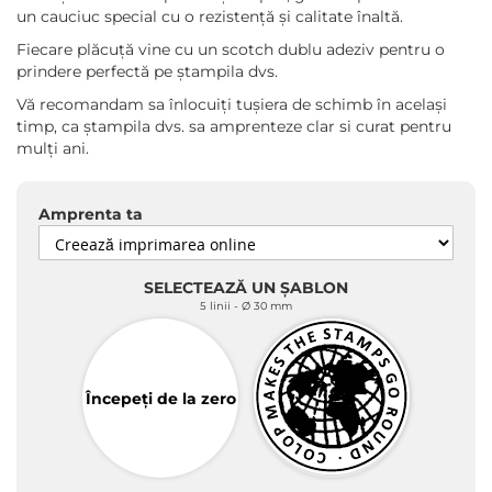
un cauciuc special cu o rezistență și calitate înaltă.
Fiecare plăcuță vine cu un scotch dublu adeziv pentru o
prindere perfectă pe ștampila dvs.
Vă recomandam sa înlocuiți tușiera de schimb în același
timp, ca ștampila dvs. sa amprenteze clar si curat pentru
mulți ani.
Amprenta ta
SELECTEAZĂ UN ȘABLON
5 linii
Ø 30 mm
Începeți de la zero