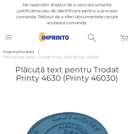
Ne rezervăm dreptul de a cere documente
justificative sau de identificare pentru a procesa
comanda. Refuzul de a oferi documentele cerute
anuleaza comanda.
Mergeti
la
Cautare
C
Continut
Pagina principala
Plăcuță text pentru Trodat Printy 4630 (Printy 46030)
Plăcuță text pentru Trodat
Printy 4630 (Printy 46030)
Treci
la
sfârșitul
galeriei
de
imagini