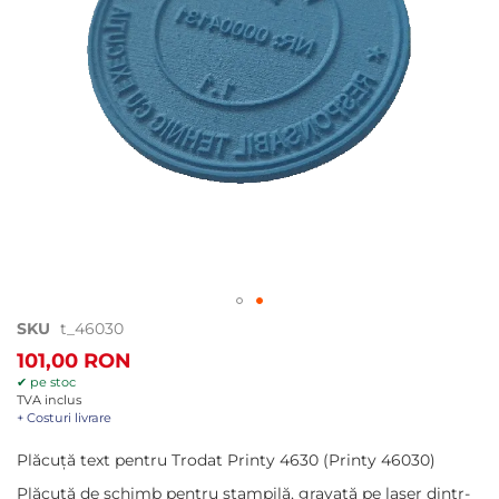
Treci
SKU
t_46030
la
101,00 RON
începutul
✔ pe stoc
galeriei
TVA inclus
de
+ Costuri livrare
imagini
Plăcuță text pentru Trodat Printy 4630 (Printy 46030)
Plăcuță de schimb pentru ștampilă, gravată pe laser dintr-