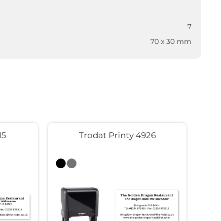
7
70 x 30 mm
15
Trodat Printy 4926
CO