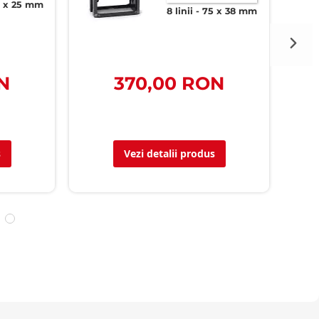
 x 25 mm
8 linii
75 x 38 mm
N
370,00 RON
s
Vezi detalii produs