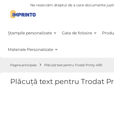
Ne rezervăm dreptul de a cere documente justi
Mergeti
la
Continut
Ștampile personalizate
Gata de folosire
Produ
Materiale Personalizate
Pagina principala
Plăcuță text pentru Trodat Printy 4931
Plăcuță text pentru Trodat Pr
Treci
la
sfârșitul
galeriei
de