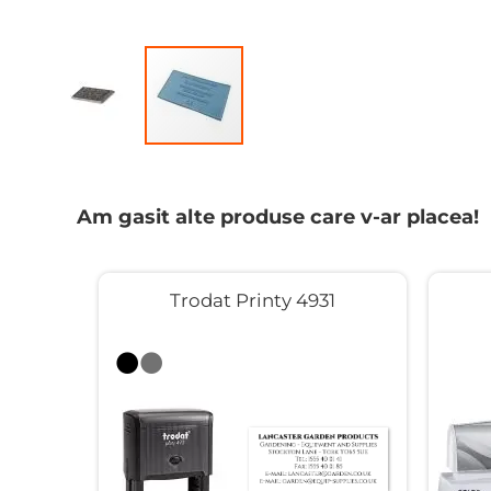
Treci
la
începutul
Am gasit alte produse care v-ar placea!
galeriei
de
imagini
otari
Trodat Printy 4931