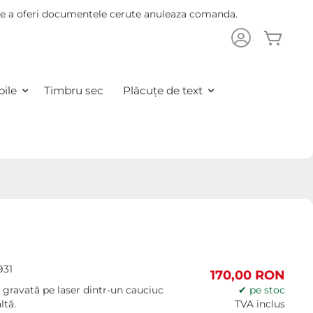
 de a oferi documentele cerute anuleaza comanda.
Cosu
are
ile
Timbru sec
Plăcuțe de text
931
170,00 RON
gravată pe laser dintr-un cauciuc
✔ pe stoc
ltă.
TVA inclus