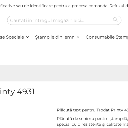
ficative sau de identificare pentru a procesa comanda. Refuzul
Caut
Cautare
se Speciale
Ștampile din lemn
Consumabile Ştamp
inty 4931
Plăcuță text pentru Trodat Printy 4
Plăcuță de schimb pentru ștampilă, 
special cu o rezistență și calitate îna