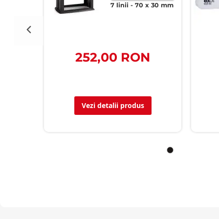
x 37 mm
7 linii
70 x 30 mm
N
252,00 RON
Vezi detalii produs