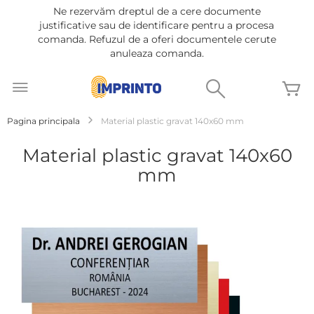
Ne rezervăm dreptul de a cere documente
justificative sau de identificare pentru a procesa
comanda. Refuzul de a oferi documentele cerute
anuleaza comanda.
Mergeti
la
Cautare
C
Continut
Pagina principala
Material plastic gravat 140x60 mm
Material plastic gravat 140x60
mm
Treci
la
sfârșitul
galeriei
de
imagini