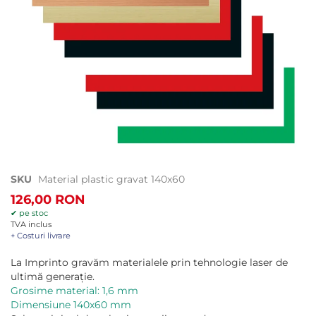
Treci
SKU
Material plastic gravat 140x60
la
126,00 RON
începutul
✔ pe stoc
galeriei
TVA inclus
de
+ Costuri livrare
imagini
La Imprinto gravăm materialele prin tehnologie laser de
ultimă generație.
Grosime material: 1,6 mm
Dimensiune 140x60 mm