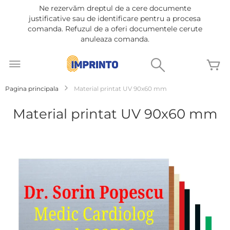
Ne rezervăm dreptul de a cere documente
justificative sau de identificare pentru a procesa
comanda. Refuzul de a oferi documentele cerute
anuleaza comanda.
Mergeti
la
Cautare
C
Continut
Pagina principala
Material printat UV 90x60 mm
Material printat UV 90x60 mm
Treci
la
sfârșitul
galeriei
de
imagini