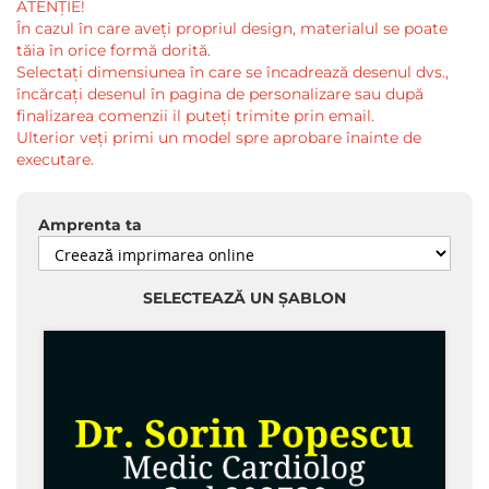
ATENȚIE!
În cazul în care aveți propriul design, materialul se poate
tăia în orice formă dorită.
Selectați dimensiunea în care se încadrează desenul dvs.,
încărcați desenul în pagina de personalizare sau după
finalizarea comenzii il puteți trimite prin email.
Ulterior veți primi un model spre aprobare înainte de
executare.
Amprenta ta
SELECTEAZĂ UN ȘABLON