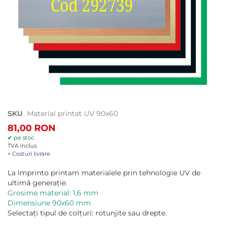
Treci
SKU
Material printat UV 90x60
la
81,00 RON
începutul
✔ pe stoc
galeriei
TVA inclus
de
+ Costuri livrare
imagini
La Imprinto printam materialele prin tehnologie UV de
ultimă generație.
Grosime material: 1,6 mm
Dimensiune 90x60 mm
Selectați tipul de colțuri: rotunjite sau drepte.