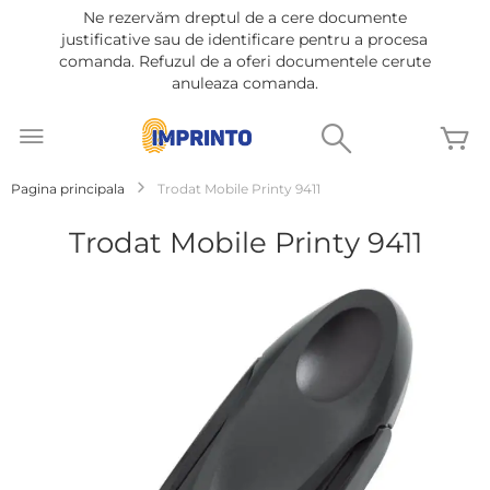
Ne rezervăm dreptul de a cere documente
justificative sau de identificare pentru a procesa
comanda. Refuzul de a oferi documentele cerute
anuleaza comanda.
Mergeti
la
Cautare
C
Continut
Pagina principala
Trodat Mobile Printy 9411
Trodat Mobile Printy 9411
Treci
la
sfârșitul
galeriei
de
imagini