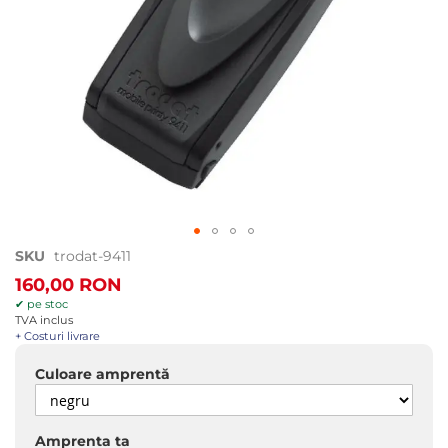
Treci
SKU
trodat-9411
la
160,00 RON
începutul
✔ pe stoc
galeriei
TVA inclus
de
+ Costuri livrare
imagini
Culoare amprentă
Amprenta ta