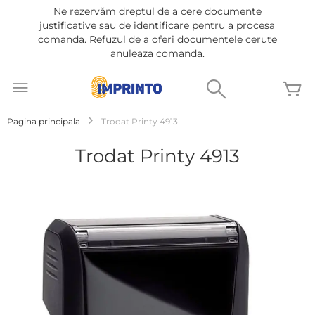
Ne rezervăm dreptul de a cere documente
justificative sau de identificare pentru a procesa
comanda. Refuzul de a oferi documentele cerute
anuleaza comanda.
Mergeti
la
Cautare
C
Continut
Pagina principala
Trodat Printy 4913
Trodat Printy 4913
Treci
la
sfârșitul
galeriei
de
imagini