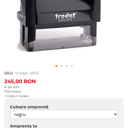
Treci
SKU
trodat-4913
la
245,00 RON
începutul
✔ pe stoc
galeriei
TVA inclus
de
+ Costuri livrare
imagini
Culoare amprentă
Amprenta ta