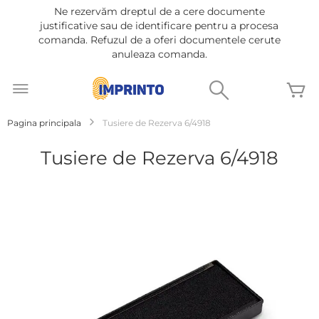
Ne rezervăm dreptul de a cere documente
justificative sau de identificare pentru a procesa
comanda. Refuzul de a oferi documentele cerute
anuleaza comanda.
Mergeti
la
Cautare
C
Continut
Pagina principala
Tusiere de Rezerva 6/4918
Tusiere de Rezerva 6/4918
Treci
la
sfârșitul
galeriei
de
imagini