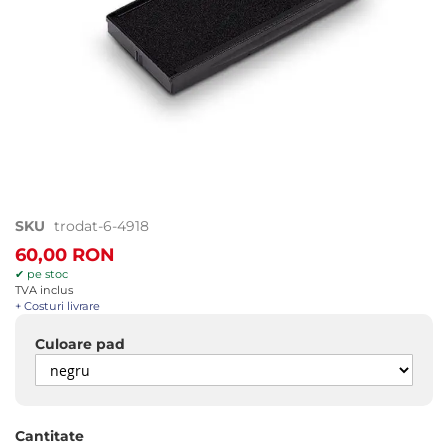
Treci
SKU
trodat-6-4918
la
60,00 RON
începutul
✔ pe stoc
galeriei
TVA inclus
de
+ Costuri livrare
imagini
Culoare pad
Cantitate