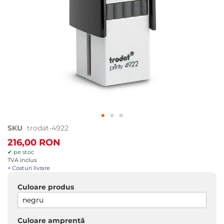
Treci
SKU
trodat-4922
la
216,00 RON
începutul
✔ pe stoc
galeriei
TVA inclus
de
+ Costuri livrare
imagini
Culoare produs
Culoare amprentă