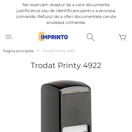
Ne rezervăm dreptul de a cere documente
justificative sau de identificare pentru a procesa
comanda. Refuzul de a oferi documentele cerute
anuleaza comanda.
Mergeti
la
Cautare
C
Continut
Pagina principala
Trodat Printy 4922
Trodat Printy 4922
Treci
la
sfârșitul
galeriei
de
imagini