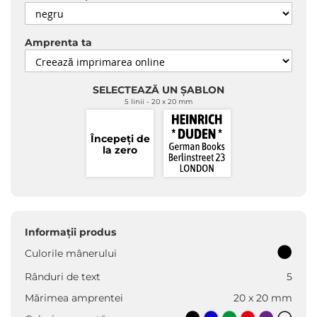
Amprenta ta
SELECTEAZĂ UN ȘABLON
5 linii
20 x 20 mm
Începeți de
la zero
Informații produs
Culorile mânerului
Rânduri de text
5
Mărimea amprentei
20 x 20 mm