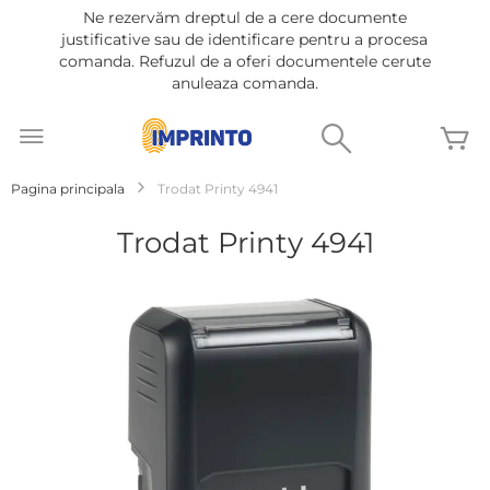
Ne rezervăm dreptul de a cere documente
justificative sau de identificare pentru a procesa
comanda. Refuzul de a oferi documentele cerute
anuleaza comanda.
Mergeti
la
Cautare
C
Continut
Pagina principala
Trodat Printy 4941
Trodat Printy 4941
Treci
la
sfârșitul
galeriei
de
imagini