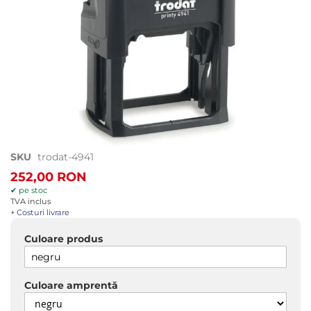
Treci
SKU
trodat-4941
la
252,00 RON
începutul
✔ pe stoc
galeriei
TVA inclus
de
+ Costuri livrare
imagini
Culoare produs
Culoare amprentă