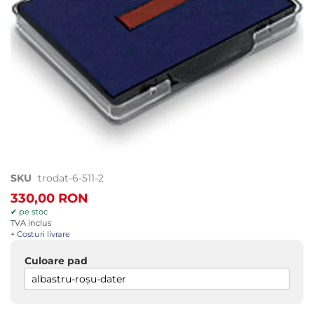
Treci
SKU
trodat-6-511-2
la
330,00 RON
începutul
✔ pe stoc
galeriei
TVA inclus
de
+ Costuri livrare
imagini
Culoare pad