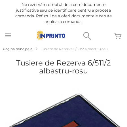
Ne rezervăm dreptul de a cere documente
justificative sau de identificare pentru a procesa
comanda. Refuzul de a oferi documentele cerute
anuleaza comanda.
Mergeti
la
Cautare
C
Continut
Pagina principala
Tusiere de Rezerva 6/511/2 albastru-rosu
Tusiere de Rezerva 6/511/2
albastru-rosu
Treci
la
sfârșitul
galeriei
de
imagini