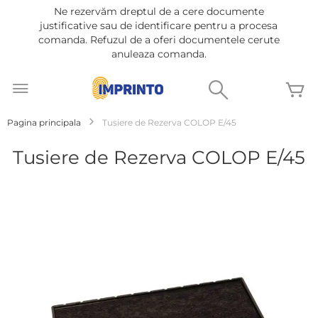
Ne rezervăm dreptul de a cere documente
justificative sau de identificare pentru a procesa
comanda. Refuzul de a oferi documentele cerute
anuleaza comanda.
Mergeti
la
Cautare
C
Continut
Pagina principala
Tusiere de Rezerva COLOP E/45
Tusiere de Rezerva COLOP E/45
Treci
la
sfârșitul
galeriei
de
imagini