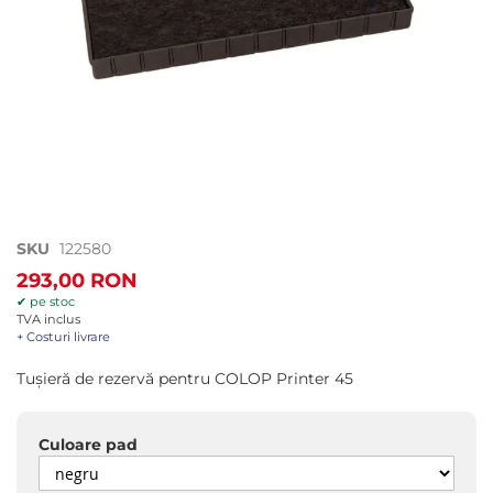
Treci
SKU
122580
la
293,00 RON
începutul
✔ pe stoc
galeriei
TVA inclus
de
+ Costuri livrare
imagini
Tușieră de rezervă pentru COLOP Printer 45
Culoare pad