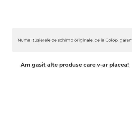
Treci
la
începutul
galeriei
de
Numai tuşierele de schimb originale, de la Colop, gara
imagini
Am gasit alte produse care v-ar placea!