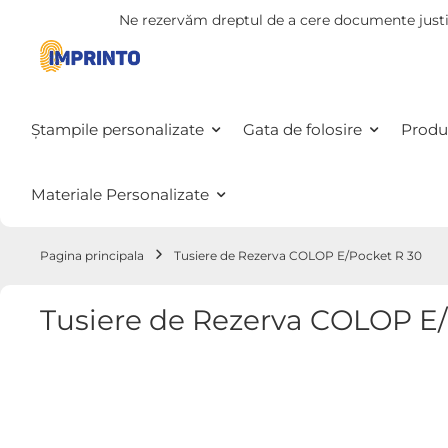
Ne rezervăm dreptul de a cere documente justi
Mergeti
la
Continut
Ștampile personalizate
Gata de folosire
Produ
Materiale Personalizate
Pagina principala
Tusiere de Rezerva COLOP E/Pocket R 30
Tusiere de Rezerva COLOP E/
Treci
la
sfârșitul
galeriei
de