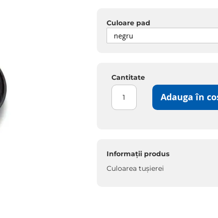
Culoare pad
Cantitate
Adauga în co
Informații produs
Culoarea tușierei