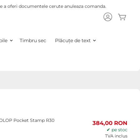
 de a oferi documentele cerute anuleaza comanda.
Cosu
are
ile
Timbru sec
Plăcuțe de text
 COLOP Pocket Stamp R30
384,00 RON
✔ pe stoc
TVA inclus