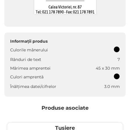
Informații produs
Culorile mânerului
Rânduri de text
7
Mărimea amprentei
45 x 30 mm
Culori amprentă
Înălțimea datei/cifrelor
3.0 mm
Produse asociate
Tușiere