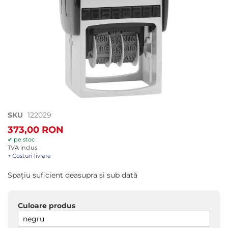
Treci
SKU
122029
la
373,00 RON
începutul
✔ pe stoc
galeriei
TVA inclus
de
+ Costuri livrare
imagini
Spaţiu suficient deasupra şi sub dată
Culoare produs