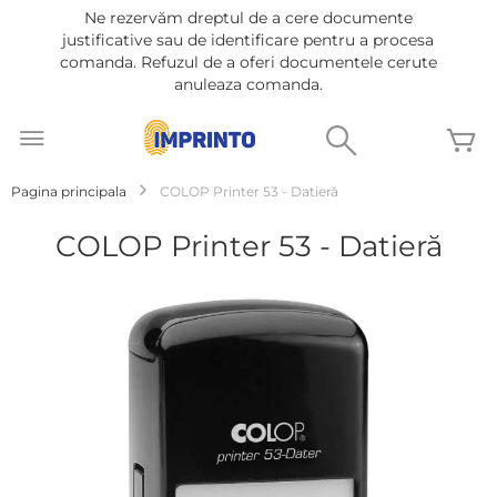
Ne rezervăm dreptul de a cere documente
justificative sau de identificare pentru a procesa
comanda. Refuzul de a oferi documentele cerute
anuleaza comanda.
Mergeti
la
Cautare
C
Continut
Pagina principala
COLOP Printer 53 - Datieră
COLOP Printer 53 - Datieră
Treci
la
sfârșitul
galeriei
de
imagini